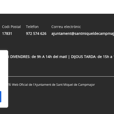
Codi Postal
Telèfon
Correu electrònic
17831
972 574 626
ajuntament@santmiqueldecampmajo
OUS i DIVENDRES: de 9h A 14h del matí | DIJOUS TARDA: de 15h a 18
© 2026
Web Oficial de l'Ajuntament de Sant Miquel de Campmajor