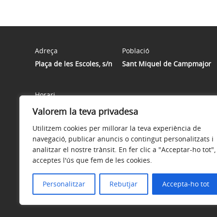
Adreça
Població
Plaça de les Escoles, s/n
Sant Miquel de Campmajor
Horari
Horari atenció públic: DILLUNS, DIMARTS, DIMECRES, DIJ
Valorem la teva privadesa
22 de juny al 20 de setembre, l'horari serà de matins.
Utilitzem cookies per millorar la teva experiència de
navegació, publicar anuncis o contingut personalitzats i
analitzar el nostre trànsit. En fer clic a "Acceptar-ho tot",
acceptes l'ús que fem de les cookies.
Avís legal
Política de privacitat
Accessibilitat
Personalitzar
Rebutjar
Accepta-ho tot