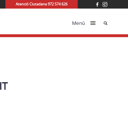
Atenció Ciutadana 972 574 626
Cerca
Menú
IT