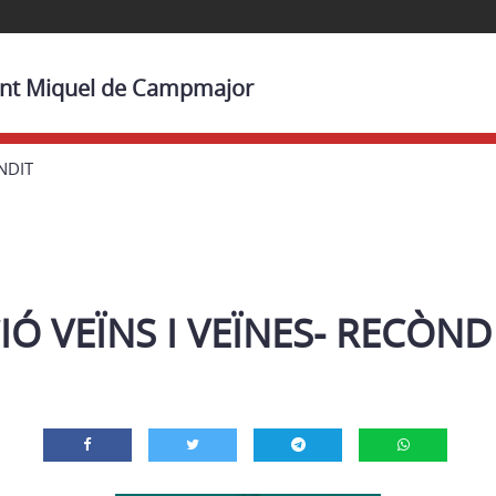
Sant Miquel de Campmajor
NDIT
Ó VEÏNS I VEÏNES- RECÒND