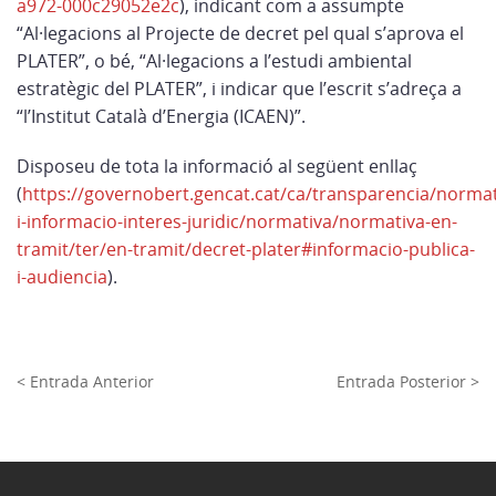
a972-000c29052e2c
), indicant com a assumpte
“Al·legacions al Projecte de decret pel qual s’aprova el
PLATER”, o bé, “Al·legacions a l’estudi ambiental
estratègic del PLATER”, i indicar que l’escrit s’adreça a
“l’Institut Català d’Energia (ICAEN)”.
Disposeu de tota la informació al següent enllaç
(
https://governobert.gencat.cat/ca/transparencia/normat
i-informacio-interes-juridic/normativa/normativa-en-
tramit/ter/en-tramit/decret-plater#informacio-publica-
i-audiencia
).
< Entrada Anterior
Entrada Posterior >