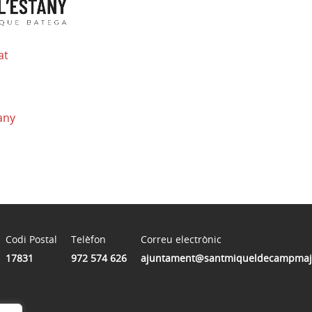
at
any
Codi Postal
Telèfon
Correu electrònic
17831
972 574 626
ajuntament@santmiqueldecampmajo