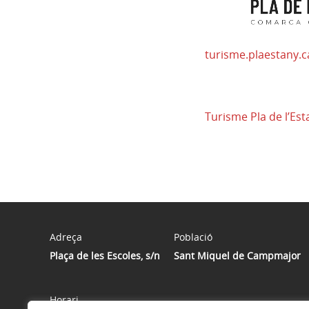
turisme.plaestany.c
Turisme Pla de l’Est
Adreça
Població
Plaça de les Escoles, s/n
Sant Miquel de Campmajor
Horari