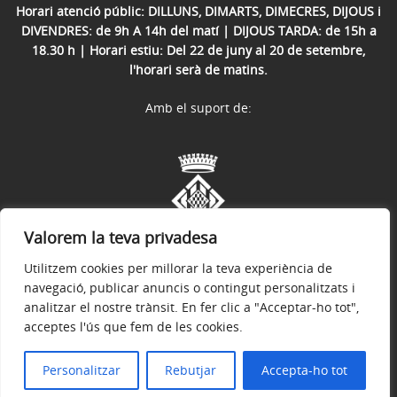
Horari atenció públic: DILLUNS, DIMARTS, DIMECRES, DIJOUS i
DIVENDRES: de 9h A 14h del matí | DIJOUS TARDA: de 15h a
18.30 h | Horari estiu: Del 22 de juny al 20 de setembre,
l'horari serà de matins.
Amb el suport de:
Valorem la teva privadesa
Utilitzem cookies per millorar la teva experiència de
navegació, publicar anuncis o contingut personalitzats i
analitzar el nostre trànsit. En fer clic a "Acceptar-ho tot",
acceptes l'ús que fem de les cookies.
Avís legal
Política de privacitat
Accessibilitat
© 2026
Web Oficial de l'Ajuntament de Sant Miquel de Campmajor
Personalitzar
Rebutjar
Accepta-ho tot