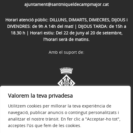
ajuntament@santmiqueldecampmajor.cat
Horari atenció públic: DILLUNS, DIMARTS, DIMECRES, DIJOUS i
DIVENDRES: de 9h A 14h del matí | DIJOUS TARDA: de 15h a
18.30 h | Horari estiu: Del 22 de juny al 20 de setembre,
l'horari serà de matins.
Amb el suport de:
Valorem la teva privadesa
Utilitzem cookies per millorar la teva experiència de
navegació, publicar anuncis o contingut personalitzats i
analitzar el nostre trànsit. En fer clic a "Acceptar-ho tot",
acceptes l'ús que fem de les cookies.
Avís legal
Política de privacitat
Accessibilitat