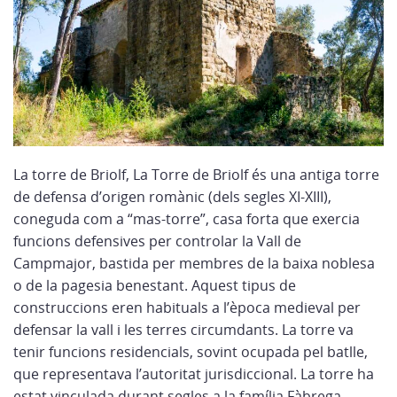
La torre de Briolf, La Torre de Briolf és una antiga torre
de defensa d’origen romànic (dels segles XI-XIII),
coneguda com a “mas-torre”, casa forta que exercia
funcions defensives per controlar la Vall de
Campmajor, bastida per membres de la baixa noblesa
o de la pagesia benestant. Aquest tipus de
construccions eren habituals a l’època medieval per
defensar la vall i les terres circumdants. La torre va
tenir funcions residencials, sovint ocupada pel batlle,
que representava l’autoritat jurisdiccional. La torre ha
estat vinculada durant segles a la família Fàbrega