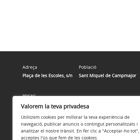
Adreça
Població
Plaça de les Escoles, s/n
Sant Miquel de Campmajor
Horari
Horari atenció públic: DILLUNS, DIMARTS, DIMECRES, DIJ
Valorem la teva privadesa
22 de juny al 20 de setembre, l'horari serà de matins.
Utilitzem cookies per millorar la teva experiència de
navegació, publicar anuncis o contingut personalitzats i
analitzar el nostre trànsit. En fer clic a "Acceptar-ho tot",
acceptes l'ús que fem de les cookies.
Avís legal
Política de privacitat
Accessibilitat