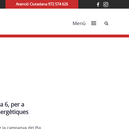
Atenció Ciutadana 972 574 626
Cerca
Menú
a 6, per a
nergètiques
e la campanya del Pla