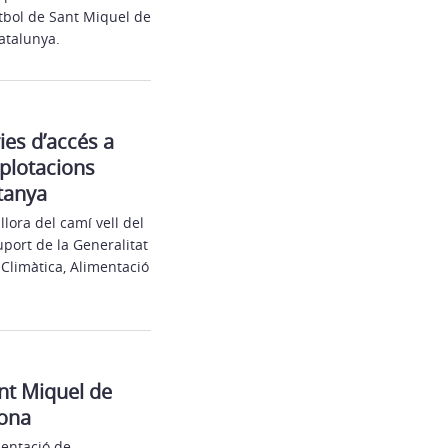
utbol de Sant Miquel de
atalunya.
ies d’accés a
explotacions
tanya
lora del camí vell del
port de la Generalitat
Climàtica, Alimentació
ant Miquel de
rona
sentació de