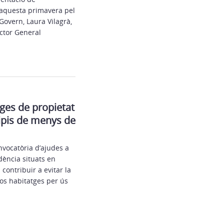
à aquesta primavera pel
Govern, Laura Vilagrà,
ector General
tges de propietat
ipis de menys de
nvocatòria d’ajudes a
dència situats en
contribuir a evitar la
os habitatges per ús