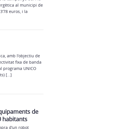
ergètica al municipi de
’78 euros, i la
ica, amb l’objectiu de
ctivitat fixa de banda
s al programa UNICO
s) […]
 equipaments de
0 habitants
mpra d’un robot