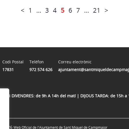
<
1
…
3
4
5
6
7
…
21
>
Codi Postal
Telèfon
Correu electrònic
17831
972 574 626
ajuntament@santmiqueldecampmajo
OUS i DIVENDRES: de 9h A 14h del matí | DIJOUS TARDA: de 15h a 18
© 2026
Web Oficial de l'Ajuntament de Sant Miquel de Campmajor