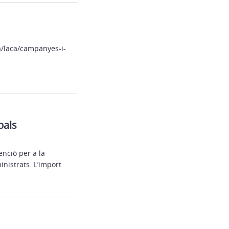
a/laca/campanyes-i-
bals
nció per a la
inistrats. L’import