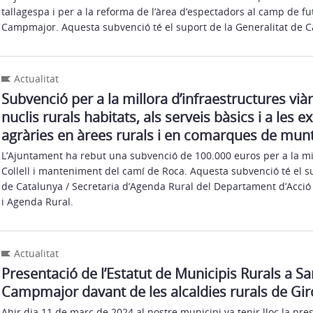
tallagespa i per a la reforma de l’àrea d’espectadors al camp de f
Campmajor. Aquesta subvenció té el suport de la Generalitat de C
Actualitat
Subvenció per a la millora d’infraestructures viàr
nuclis rurals habitats, als serveis bàsics i a les 
agràries en àrees rurals i en comarques de mun
L’Ajuntament ha rebut una subvenció de 100.000 euros per a la mil
Collell i manteniment del camí de Roca. Aquesta subvenció té el su
de Catalunya / Secretaria d’Agenda Rural del Departament d’Acció 
i Agenda Rural.
Actualitat
Presentació de l’Estatut de Municipis Rurals a S
Campmajor davant de les alcaldies rurals de Gi
Ahir dia 11 de març de 2024 al nostre municipi va tenir lloc la pre